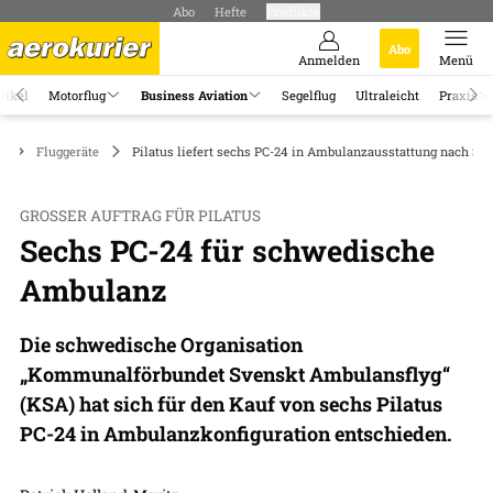
Abo
Hefte
Produkte
Abo
Anmelden
Menü
tikel
Motorflug
Business Aviation
Segelflug
Ultraleicht
Praxis
n
Fluggeräte
Pilatus liefert sechs PC-24 in Ambulanzausstattung nach S
GROSSER AUFTRAG FÜR PILATUS
Sechs PC-24 für schwedische
Ambulanz
Die schwedische Organisation
„Kommunalförbundet Svenskt Ambulansflyg“
(KSA) hat sich für den Kauf von sechs Pilatus
PC-24 in Ambulanzkonfiguration entschieden.