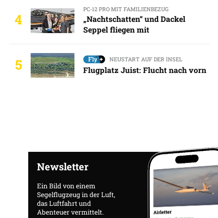
PC-12 PRO MIT FAMILIENBEZUG
4
„Nachtschatten“ und Dackel
Seppel fliegen mit
NEUSTART AUF DER INSEL
5
Flugplatz Juist: Flucht nach vorn
Newsletter
Ein Bild von einem
Segelflugzeug in der Luft,
das Luftfahrt und
Abenteuer vermittelt.