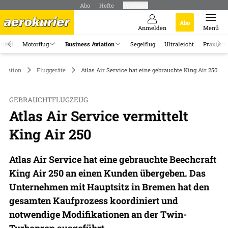
Abo
Hefte
Produkte
Abo
Anmelden
Menü
tikel
Motorflug
Business Aviation
Segelflug
Ultraleicht
Praxis
Aviation
Fluggeräte
Atlas Air Service hat eine gebrauchte King Air 250 ver
GEBRAUCHTFLUGZEUG
Atlas Air Service vermittelt
King Air 250
Atlas Air Service hat eine gebrauchte Beechcraft
King Air 250 an einen Kunden übergeben. Das
Unternehmen mit Hauptsitz in Bremen hat den
gesamten Kaufprozess koordiniert und
notwendige Modifikationen an der Twin-
Turboprop ausgeführt.