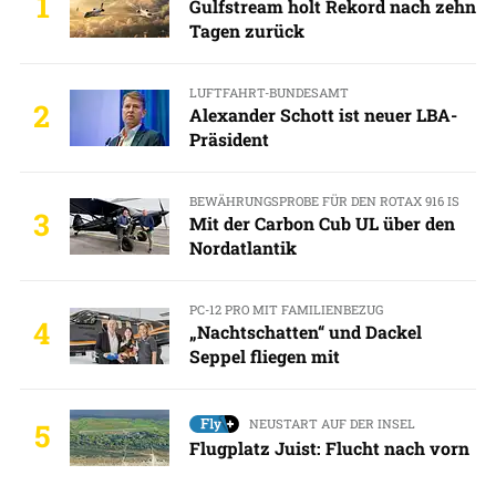
1
Gulfstream holt Rekord nach zehn
Tagen zurück
LUFTFAHRT-BUNDESAMT
2
Alexander Schott ist neuer LBA-
Präsident
BEWÄHRUNGSPROBE FÜR DEN ROTAX 916 IS
3
Mit der Carbon Cub UL über den
Nordatlantik
PC-12 PRO MIT FAMILIENBEZUG
4
„Nachtschatten“ und Dackel
Seppel fliegen mit
NEUSTART AUF DER INSEL
5
Flugplatz Juist: Flucht nach vorn