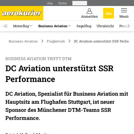
Abo
Hefte
Produkte
Abo
Anmelden
Menü
tikel
Motorflug
Business Aviation
Segelflug
Ultraleicht
Praxis
Business Aviation
Flugbetrieb
DC Aviation unterstützt SSR Perform
BUSINESS AVIATION TRIFFT DTM
DC Aviation unterstützt SSR
Performance
DC Aviation, Spezialist für Business Aviation mit
Hauptsitz am Flughafen Stuttgart, ist neuer
Sponsor des Münchener DTM-Teams SSR
Performance.