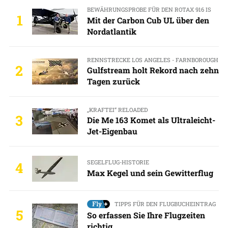
BEWÄHRUNGSPROBE FÜR DEN ROTAX 916 IS
1
Mit der Carbon Cub UL über den
Nordatlantik
RENNSTRECKE LOS ANGELES - FARNBOROUGH
2
Gulfstream holt Rekord nach zehn
Tagen zurück
„KRAFTEI“ RELOADED
3
Die Me 163 Komet als Ultraleicht-
Jet-Eigenbau
SEGELFLUG-HISTORIE
4
Max Kegel und sein Gewitterflug
TIPPS FÜR DEN FLUGBUCHEINTRAG
5
So erfassen Sie Ihre Flugzeiten
richtig