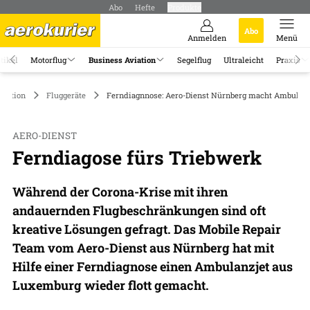
Abo
Hefte
Produkte
Abo
Anmelden
Menü
tikel
Motorflug
Business Aviation
Segelflug
Ultraleicht
Praxis
viation
Fluggeräte
Ferndiagnnose: Aero-Dienst Nürnberg macht Ambulanzje
AERO-DIENST
Ferndiagose fürs Triebwerk
Während der Corona-Krise mit ihren
andauernden Flugbeschränkungen sind oft
kreative Lösungen gefragt. Das Mobile Repair
Team vom Aero-Dienst aus Nürnberg hat mit
Hilfe einer Ferndiagnose einen Ambulanzjet aus
Luxemburg wieder flott gemacht.