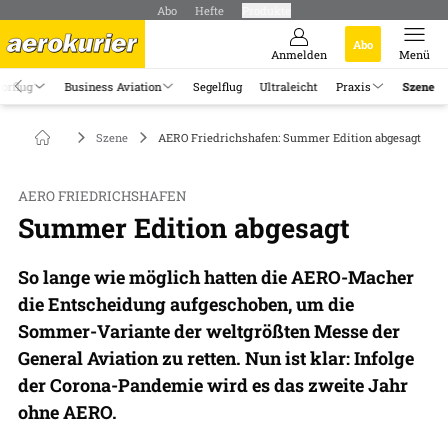
Abo
Hefte
Produkte
Abo
Anmelden
Menü
orflug
Business Aviation
Segelflug
Ultraleicht
Praxis
Szene
Szene
AERO Friedrichshafen: Summer Edition abgesagt
AERO FRIEDRICHSHAFEN
Summer Edition abgesagt
So lange wie möglich hatten die AERO-Macher
die Entscheidung aufgeschoben, um die
Sommer-Variante der weltgrößten Messe der
General Aviation zu retten. Nun ist klar: Infolge
der Corona-Pandemie wird es das zweite Jahr
ohne AERO.