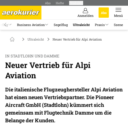
Abo
Hefte
Produkte
Abo
Anmelden
Menü
rflug
Business Aviation
Segelflug
Ultraleicht
Praxis
Szene
Ultraleicht
Neuer Vertrieb für Alpi Aviation
IN STADTLOHN UND DAMME
Neuer Vertrieb für Alpi
Aviation
Die italienische Flugzeughersteller Alpi Aviation
hat einen neuen Vertriebspartner. Die Pioneer
Aircraft GmbH (Stadtlohn) kümmert sich
gemeinsam mit Flugtechnik Damme um die
Belange der Kunden.