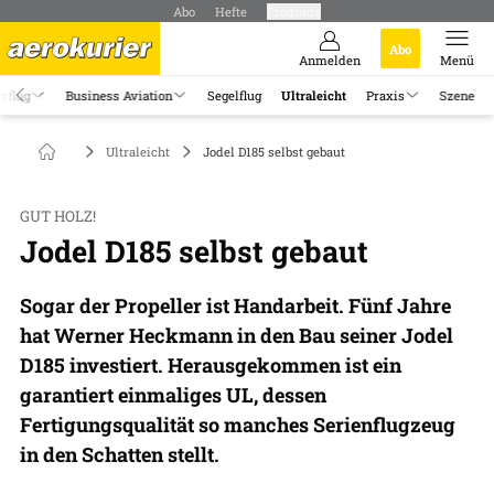
Abo
Hefte
Produkte
Abo
Anmelden
Menü
rflug
Business Aviation
Segelflug
Ultraleicht
Praxis
Szene
Ultraleicht
Jodel D185 selbst gebaut
GUT HOLZ!
Jodel D185 selbst gebaut
Sogar der Propeller ist Handarbeit. Fünf Jahre
hat Werner Heckmann in den Bau seiner Jodel
D185 investiert. Herausgekommen ist ein
garantiert einmaliges UL, dessen
Fertigungsqualität so manches Serienflugzeug
in den Schatten stellt.