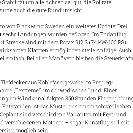
 Stabilität um alle Achsen sei gut, die Rollrate
urde auch die gute Rundumsicht.
am von Blackwing Sweden ein weiteres Update: Drei
t sechs Landungen wurden geflogen. Im Endanflug
f Strecke sind mit dem Rotax 912 S (74 kW/100 PS)
 wirksamen Klappen ermöglichen steile Anflüge. Auch
ei einfach. Bei allen Manövern bleiben die Steuerkräft
r Tiefdecker aus Kohlefasergewebe im Prepreg-
ame „Textreme“) im schwedischen Lund. Einer
ung im Windkanal folgten 350 Stunden Flugerprobun
. Entstanden ist das Muster aus einem schwedischen
Geplant sind verschiedene Varianten mit Fest- und
d verschiedenen Motoren – sogar Kunstflug soll mit
rsion möglich sein.