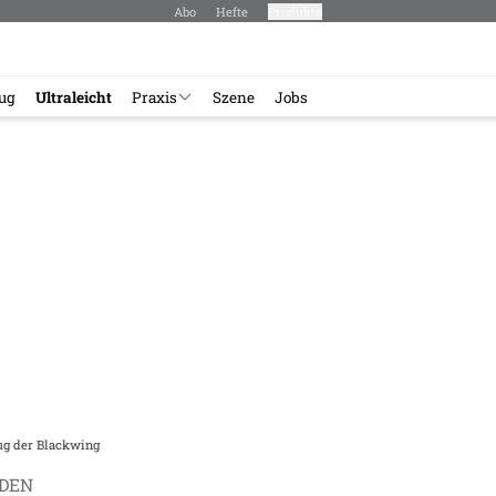
Abo
Hefte
Produkte
lug
Ultraleicht
Praxis
Szene
Jobs
lug der Blackwing
EDEN