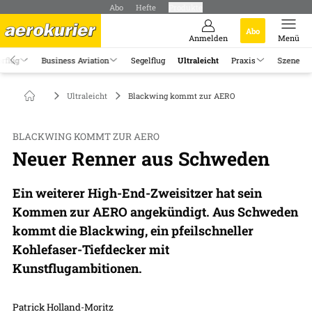
Abo
Hefte
Produkte
Abo
Anmelden
Menü
rflug
Business Aviation
Segelflug
Ultraleicht
Praxis
Szene
Ultraleicht
Blackwing kommt zur AERO
BLACKWING KOMMT ZUR AERO
Neuer Renner aus Schweden
Ein weiterer High-End-Zweisitzer hat sein
Kommen zur AERO angekündigt. Aus Schweden
kommt die Blackwing, ein pfeilschneller
Kohlefaser-Tiefdecker mit
Kunstflugambitionen.
Patrick Holland-Moritz