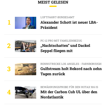
MEIST GELESEN
LUFTFAHRT-BUNDESAMT
1
Alexander Schott ist neuer LBA-
Präsident
PC-12 PRO MIT FAMILIENBEZUG
2
„Nachtschatten“ und Dackel
Seppel fliegen mit
RENNSTRECKE LOS ANGELES - FARNBOROUGH
3
Gulfstream holt Rekord nach zehn
Tagen zurück
BEWÄHRUNGSPROBE FÜR DEN ROTAX 916 IS
4
Mit der Carbon Cub UL über den
Nordatlantik