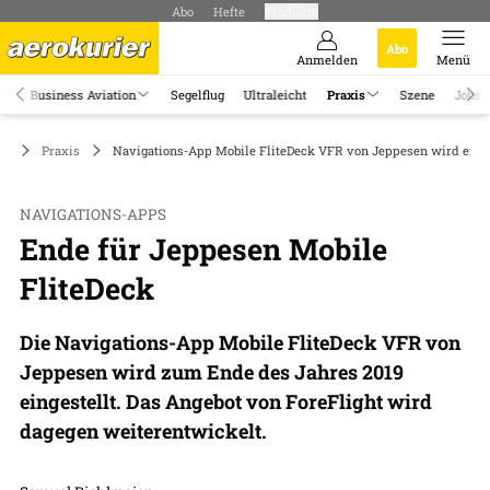
Abo
Hefte
Produkte
Abo
Anmelden
Menü
Business Aviation
Segelflug
Ultraleicht
Praxis
Szene
Jobs
Praxis
Navigations-App Mobile FliteDeck VFR von Jeppesen wird einge
NAVIGATIONS-APPS
Ende für Jeppesen Mobile
FliteDeck
Die Navigations-App Mobile FliteDeck VFR von
Jeppesen wird zum Ende des Jahres 2019
eingestellt. Das Angebot von ForeFlight wird
dagegen weiterentwickelt.