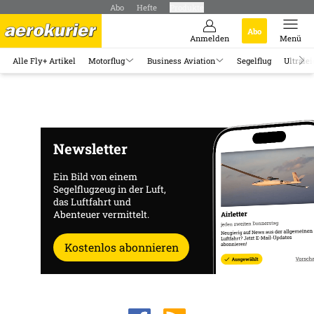
Abo
Hefte
Produkte
Abo
Anmelden
Menü
Alle Fly+ Artikel
Motorflug
Business Aviation
Segelflug
Ultralei
Newsletter
Ein Bild von einem
Segelflugzeug in der Luft,
das Luftfahrt und
Abenteuer vermittelt.
Kostenlos abonnieren