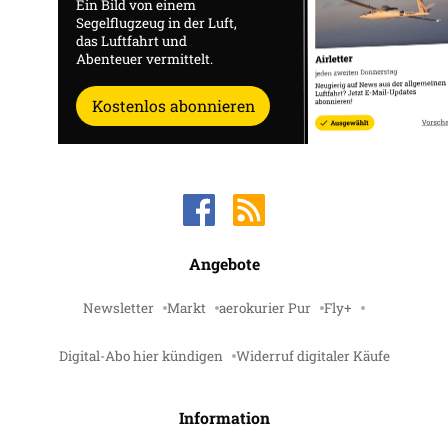
Ein Bild von einem
Segelflugzeug in der Luft,
das Luftfahrt und
Abenteuer vermittelt.
Kostenlos abonnieren
Angebote
Newsletter
Markt
aerokurier Pur
Fly+
Digital-Abo hier kündigen
Widerruf digitaler Käufe
Information