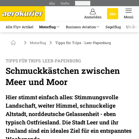
Abo
Hefte
Produkte
Abo
Anmelden
Menü
Alle Fly+ Artikel
Motorflug
Business Aviation
Segelflug
Ultrale
Motorflug
Tipps für Trips - Leer-Papenburg
TIPPS FÜR TRIPS: LEER-PAPENBURG
Schmuckkästchen zwischen
Meer und Moor
Hier stimmt einfach alles: Stimmungsvolle
Landschaft, weiter Himmel, schnuckelige
Altstadt, norddeutsche Gelassenheit - eben
typisch Ostfriesland. Die Stadt Leer und ihr
Umland sind ein ideales Ziel für ein entspanntes
Wochenende.