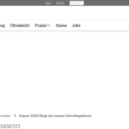
Abo
Hefte
Produkte
lug
Ultraleicht
Praxis
Szene
Jobs
rauber
Kopter SH09 fliegt mit neuem Getriebegehäuse
TGESETZT