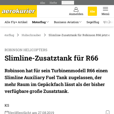
Abo
Hefte
Produkte
Abo
Anmelden
Menü
Alle Fly+ Artikel
Motorflug
Business Aviation
Segelflug
Ultrale
Motorflug
Hubschrauber
Slimline-Zusatztank für Robinson R66 jetzt erhä
ROBINSON HELICOPTERS
Slimline-Zusatztank für R66
Robinson hat für sein Turbinenmodell R66 einen
Slimline Auxiliary Fuel Tank zugelassen, der
mehr Raum im Gepäckfach lässt als der bisher
verfügbare große Zusatztank.
KS
Veröffentlicht am 27.08.2019