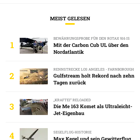
MEIST GELESEN
BEWÄHRUNGSPROBE FÜR DEN ROTAX 916 IS
1
Mit der Carbon Cub UL über den
Nordatlantik
RENNSTRECKE LOS ANGELES - FARNBOROUGH
2
Gulfstream holt Rekord nach zehn
Tagen zurück
„KRAFTEI“ RELOADED
3
Die Me 163 Komet als Ultraleicht-
Jet-Eigenbau
SEGELFLUG-HISTORIE
4
Max Kegel und sein Gewitterflug