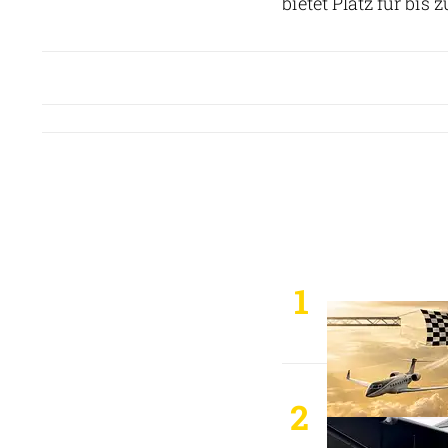
bietet Platz für bis
1
2