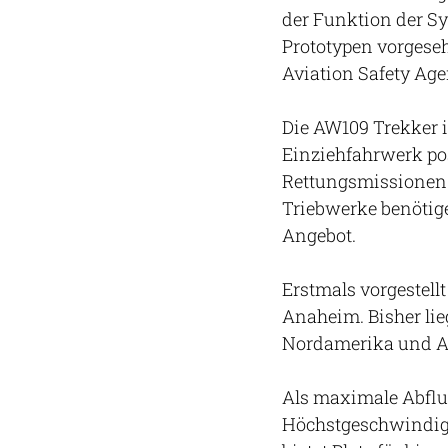
der Funktion der Sy
Prototypen vorgeseh
Aviation Safety Age
Die AW109 Trekker i
Einziehfahrwerk pos
Rettungsmissionen 
Triebwerke benötig
Angebot.
Erstmals vorgestell
Anaheim. Bisher lie
Nordamerika und As
Als maximale Abflu
Höchstgeschwindigke