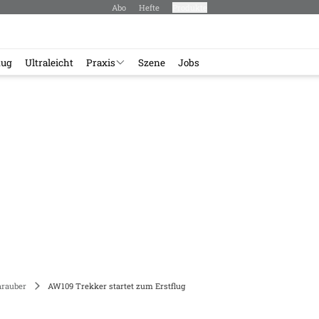
Abo
Hefte
Produkte
lug
Ultraleicht
Praxis
Szene
Jobs
rauber
AW109 Trekker startet zum Erstflug