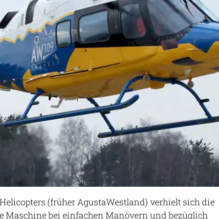
elicopters (früher AgustaWestland) verhielt sich die
ge Maschine bei einfachen Manövern und bezüglich