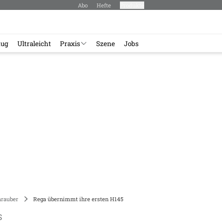
Abo
Hefte
Produkte
lug
Ultraleicht
Praxis
Szene
Jobs
rauber
Rega übernimmt ihre ersten H145
S