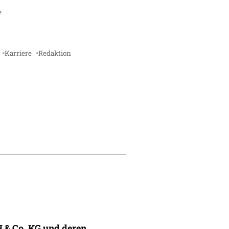
e
Karriere
Redaktion
 & Co. KG und deren