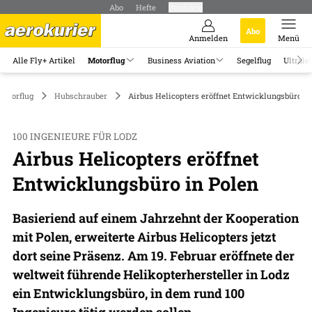
Abo
Hefte
Produkte
Abo
Anmelden
Menü
Alle Fly+ Artikel
Motorflug
Business Aviation
Segelflug
Ultrale
Motorflug
Hubschrauber
Airbus Helicopters eröffnet Entwicklungsbüro in
100 INGENIEURE FÜR LODZ
Airbus Helicopters eröffnet
Entwicklungsbüro in Polen
Basieriend auf einem Jahrzehnt der Kooperation
mit Polen, erweiterte Airbus Helicopters jetzt
dort seine Präsenz. Am 19. Februar eröffnete der
weltweit führende Helikopterhersteller in Lodz
ein Entwicklungsbüro, in dem rund 100
Ingenieure tätig werden sollen.