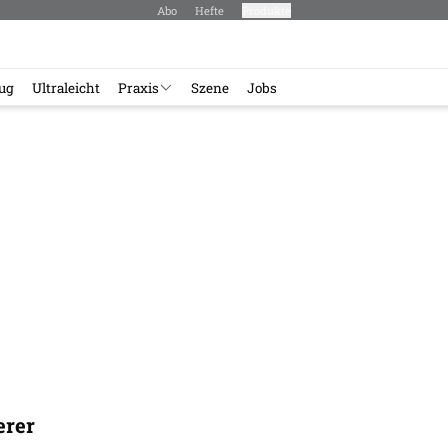
Abo
Hefte
Produkte
lug
Ultraleicht
Praxis
Szene
Jobs
erer