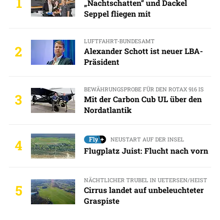
1
„Nachtschatten“ und Dackel
Seppel fliegen mit
LUFTFAHRT-BUNDESAMT
2
Alexander Schott ist neuer LBA-
Präsident
BEWÄHRUNGSPROBE FÜR DEN ROTAX 916 IS
3
Mit der Carbon Cub UL über den
Nordatlantik
NEUSTART AUF DER INSEL
4
Flugplatz Juist: Flucht nach vorn
NÄCHTLICHER TRUBEL IN UETERSEN/HEIST
5
Cirrus landet auf unbeleuchteter
Graspiste