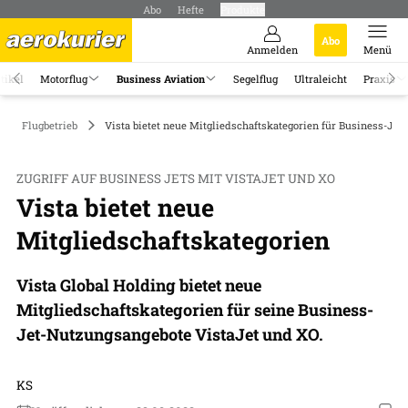
Abo
Hefte
Produkte
Abo
Anmelden
Menü
tikel
Motorflug
Business Aviation
Segelflug
Ultraleicht
Praxis
Flugbetrieb
Vista bietet neue Mitgliedschaftskategorien für Business-Jet
ZUGRIFF AUF BUSINESS JETS MIT VISTAJET UND XO
Vista bietet neue
Mitgliedschaftskategorien
Vista Global Holding bietet neue
Mitgliedschaftskategorien für seine Business-
Jet-Nutzungsangebote VistaJet und XO.
KS