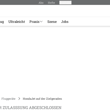
Abo
Hefte
Produkte
lug
Ultraleicht
Praxis
Szene
Jobs
Fluggeräte
HondaJet auf der Zielgeraden
R ZULASSSUNG ABGESCHLOSSEN