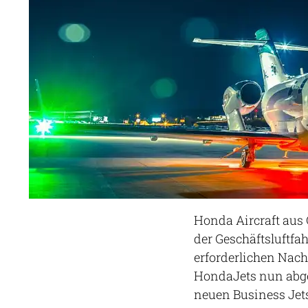
Honda Aircraft aus
der Geschäftsluftfa
erforderlichen Nach
HondaJets nun abg
neuen Business Jets