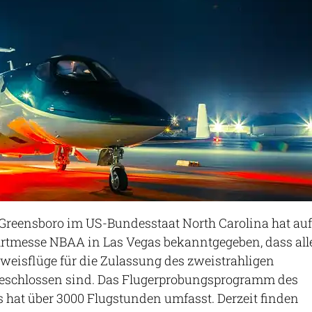
 Greensboro im US-Bundesstaat North Carolina hat auf
hrtmesse NBAA in Las Vegas bekanntgegeben, dass all
weisflüge für die Zulassung des zweistrahligen
eschlossen sind. Das Flugerprobungsprogramm des
 hat über 3000 Flugstunden umfasst. Derzeit finden