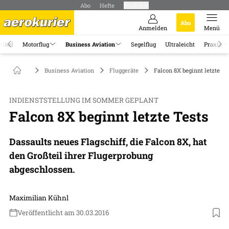
Abo
Hefte
Produkte
Abo
Anmelden
Menü
tikel
Motorflug
Business Aviation
Segelflug
Ultraleicht
Praxis
Business Aviation
Fluggeräte
Falcon 8X beginnt letzte Te
INDIENSTSTELLUNG IM SOMMER GEPLANT
Falcon 8X beginnt letzte Tests
Dassaults neues Flagschiff, die Falcon 8X, hat
den Großteil ihrer Flugerprobung
abgeschlossen.
Maximilian Kühnl
Veröffentlicht am 30.03.2016