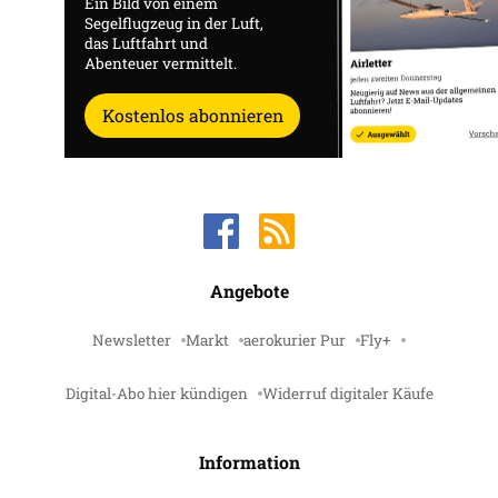
Ein Bild von einem
Segelflugzeug in der Luft,
das Luftfahrt und
Abenteuer vermittelt.
Kostenlos abonnieren
Angebote
Newsletter
Markt
aerokurier Pur
Fly+
Digital-Abo hier kündigen
Widerruf digitaler Käufe
Information