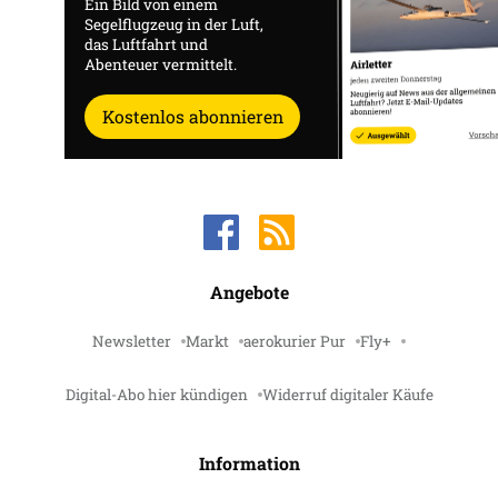
Ein Bild von einem
Segelflugzeug in der Luft,
das Luftfahrt und
Abenteuer vermittelt.
Kostenlos abonnieren
Angebote
Newsletter
Markt
aerokurier Pur
Fly+
Digital-Abo hier kündigen
Widerruf digitaler Käufe
Information