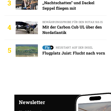
3
„Nachtschatten“ und Dackel
Seppel fliegen mit
BEWÄHRUNGSPROBE FÜR DEN ROTAX 916 IS
4
Mit der Carbon Cub UL über den
Nordatlantik
NEUSTART AUF DER INSEL
5
Flugplatz Juist: Flucht nach vorn
Newsletter