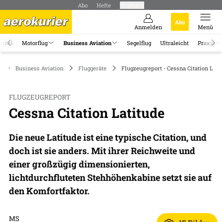
Abo
Hefte
Produkte
Abo
Anmelden
Menü
tikel
Motorflug
Business Aviation
Segelflug
Ultraleicht
Praxis
Business Aviation
Fluggeräte
Flugzeugreport - Cessna Citation Lati
FLUGZEUGREPORT
Cessna Citation Latitude
Die neue Latitude ist eine typische Citation, und
doch ist sie anders. Mit ihrer Reichweite und
einer großzügig dimensionierten,
lichtdurchfluteten Stehhöhenkabine setzt sie auf
den Komfortfaktor.
MS