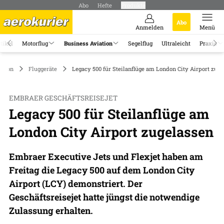
Abo
Hefte
Produkte
Abo
Anmelden
Menü
tikel
Motorflug
Business Aviation
Segelflug
Ultraleicht
Praxis
ation
Fluggeräte
Legacy 500 für Steilanflüge am London City Airport zug
EMBRAER GESCHÄFTSREISEJET
Legacy 500 für Steilanflüge am
London City Airport zugelassen
Embraer Executive Jets und Flexjet haben am
Freitag die Legacy 500 auf dem London City
Airport (LCY) demonstriert. Der
Geschäftsreisejet hatte jüngst die notwendige
Zulassung erhalten.