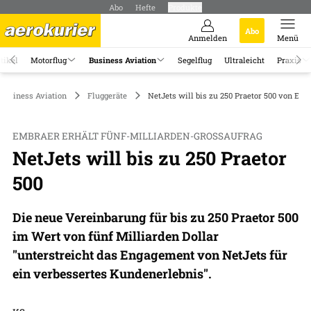
Abo
Hefte
Produkte
Abo
Anmelden
Menü
tikel
Motorflug
Business Aviation
Segelflug
Ultraleicht
Praxis
Business Aviation
Fluggeräte
NetJets will bis zu 250 Praetor 500 von Em
EMBRAER ERHÄLT FÜNF-MILLIARDEN-GROSSAUFRAG
NetJets will bis zu 250 Praetor
500
Die neue Vereinbarung für bis zu 250 Praetor 500
im Wert von fünf Milliarden Dollar
"unterstreicht das Engagement von NetJets für
ein verbessertes Kundenerlebnis".