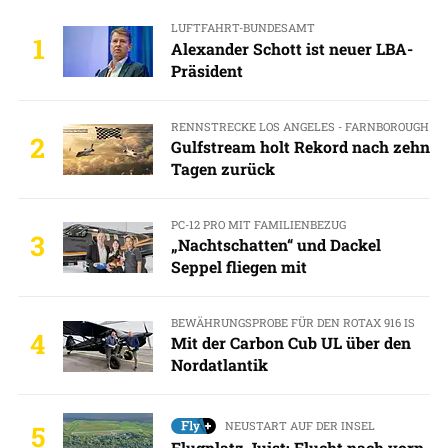
LUFTFAHRT-BUNDESAMT
1
Alexander Schott ist neuer LBA-
Präsident
RENNSTRECKE LOS ANGELES - FARNBOROUGH
2
Gulfstream holt Rekord nach zehn
Tagen zurück
PC-12 PRO MIT FAMILIENBEZUG
3
„Nachtschatten“ und Dackel
Seppel fliegen mit
BEWÄHRUNGSPROBE FÜR DEN ROTAX 916 IS
4
Mit der Carbon Cub UL über den
Nordatlantik
NEUSTART AUF DER INSEL
5
Flugplatz Juist: Flucht nach vorn