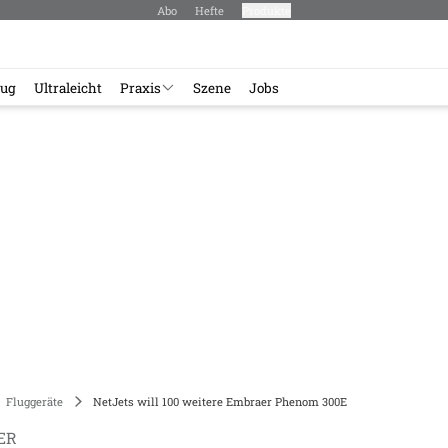
Abo
Hefte
Produkte
lug
Ultraleicht
Praxis
Szene
Jobs
Fluggeräte
NetJets will 100 weitere Embraer Phenom 300E
ER