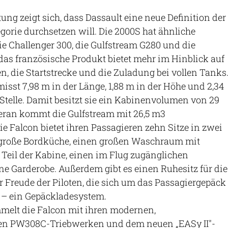
ung zeigt sich, dass Dassault eine neue Definition der
orie durchsetzen will. Die 2000S hat ähnliche
 Challenger 300, die Gulfstream G280 und die
as französische Produkt bietet mehr im Hinblick auf
 die Startstrecke und die Zuladung bei vollen Tanks
isst 7,98 m in der Länge, 1,88 m in der Höhe und 2,34
 Stelle. Damit besitzt sie ein Kabinenvolumen von 29
ran kommt die Gulfstream mit 26,5 m3
 Falcon bietet ihren Passagieren zehn Sitze in zwei
e große Bordküche, einen großen Waschraum mit
n Teil der Kabine, einen im Flug zugänglichen
e Garderobe. Außerdem gibt es einen Ruhesitz für die
 Freude der Piloten, die sich um das Passagiergepäck
– ein Gepäckladesystem.
melt die Falcon mit ihren modernen,
ten PW308C-Triebwerken und dem neuen „EASy II"-