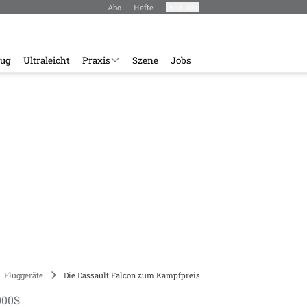
Abo
Hefte
Produkte
lug
Ultraleicht
Praxis
Szene
Jobs
Fluggeräte
Die Dassault Falcon zum Kampfpreis
000S