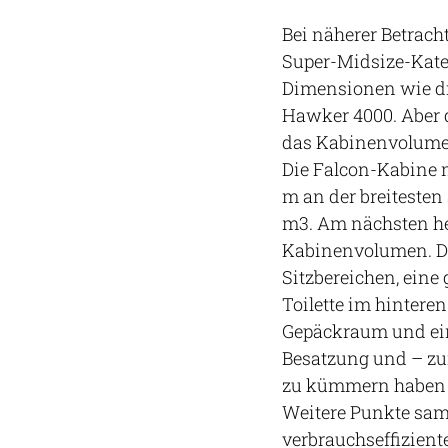
Bei näherer Betracht
Super-Midsize-Kateg
Dimensionen wie die
Hawker 4000. Aber d
das Kabinenvolumen,
Die Falcon-Kabine m
m an der breitesten
m3. Am nächsten he
Kabinenvolumen. Die
Sitzbereichen, ein
Toilette im hintere
Gepäckraum und ein
Besatzung und – zur
zu kümmern haben 
Weitere Punkte sam
verbrauchseffizien