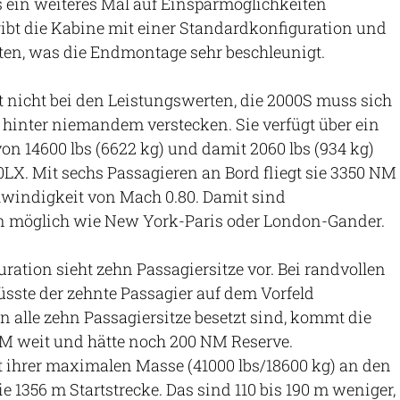
 ein weiteres Mal auf Einsparmöglichkeiten
gibt die Kabine mit einer Standardkonfiguration und
ten, was die Endmontage sehr beschleunigt.
t nicht bei den Leistungswerten, die 2000S muss sich
 hinter niemandem verstecken. Sie verfügt über ein
on 14600 lbs (6622 kg) und damit 2060 lbs (934 kg)
0LX. Mit sechs Passagieren an Bord fliegt sie 3350 NM
hwindigkeit von Mach 0.80. Damit sind
 möglich wie New York-Paris oder London-Gander.
ration sieht zehn Passagiersitze vor. Bei randvollen
sste der zehnte Passagier auf dem Vorfeld
 alle zehn Passagiersitze besetzt sind, kommt die
M weit und hätte noch 200 NM Reserve.
 ihrer maximalen Masse (41000 lbs/18600 kg) an den
sie 1356 m Startstrecke. Das sind 110 bis 190 m weniger,