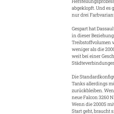
Herstellungsprozess
abgeklopft. Und es 
nur drei Farbvarian
Gespart hat Dassaul
in dieser Beziehung
Treibstoffvolumen v
weniger als die 200
weit bei einer Gesc
Städteverbindungen
Die Standardkonfigu
Tanks allerdings mü
zurückbleiben. Wenn
neue Falcon 3260 N
Wenn die 2000S mit
Start geht, braucht 