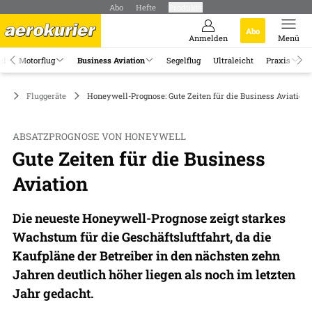
Abo
Hefte
Produkte
Abo
Anmelden
Menü
el
Motorflug
Business Aviation
Segelflug
Ultraleicht
Praxis
on
Fluggeräte
Honeywell-Prognose: Gute Zeiten für die Business Aviation
ABSATZPROGNOSE VON HONEYWELL
Gute Zeiten für die Business
Aviation
Die neueste Honeywell-Prognose zeigt starkes
Wachstum für die Geschäftsluftfahrt, da die
Kaufpläne der Betreiber in den nächsten zehn
Jahren deutlich höher liegen als noch im letzten
Jahr gedacht.