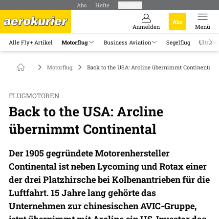
Abo
Hefte
Produkte
Abo
Anmelden
Menü
Alle Fly+ Artikel
Motorflug
Business Aviation
Segelflug
Ultrale
Motorflug
Back to the USA: Arcline übernimmt Continental
FLUGMOTOREN
Back to the USA: Arcline
übernimmt Continental
Der 1905 gegründete Motorenhersteller
Continental ist neben Lycoming und Rotax einer
der drei Platzhirsche bei Kolbenantrieben für die
Luftfahrt. 15 Jahre lang gehörte das
Unternehmen zur chinesischen AVIC-Gruppe,
jetzt übernimmt mit Arcline ein US-Investor das