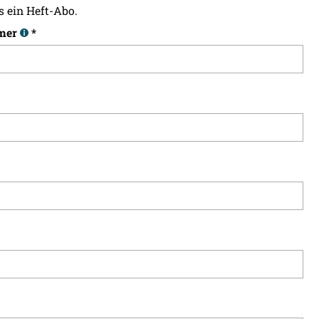
s ein Heft-Abo.
mer
*