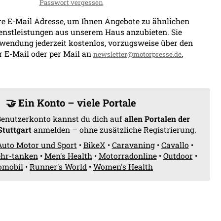
Passwort vergessen
e E-Mail Adresse, um Ihnen Angebote zu ähnlichen
enstleistungen aus unserem Haus anzubieten. Sie
wendung jederzeit kostenlos, vorzugsweise über den
r E-Mail oder per Mail an
,
newsletter@motorpresse.de
🤝 Ein Konto – viele Portale
Benutzerkonto kannst du dich auf
allen Portalen der
Stuttgart
anmelden – ohne zusätzliche Registrierung.
Auto Motor und Sport
•
BikeX
•
Caravaning
•
Cavallo
•
hr-tanken
•
Men's Health
•
Motorradonline
•
Outdoor
•
omobil
•
Runner's World
•
Women's Health