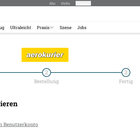
Abo
Hefte
Produkte
lug
Ultraleicht
Praxis
Szene
Jobs
2
3
Bestellung
Fertig
rieren
in Benutzerkonto